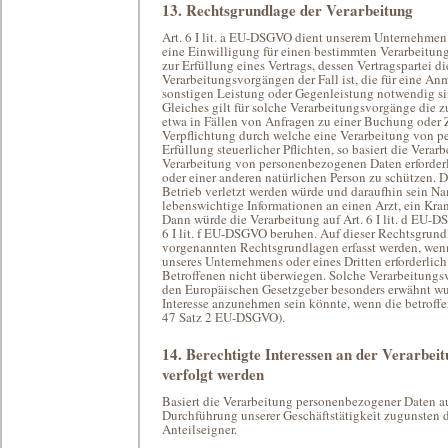
13. Rechtsgrundlage der Verarbeitung
Art. 6 I lit. a EU-DSGVO dient unserem Unternehmen
eine Einwilligung für einen bestimmten Verarbeitun
zur Erfüllung eines Vertrags, dessen Vertragspartei die
Verarbeitungsvorgängen der Fall ist, die für eine A
sonstigen Leistung oder Gegenleistung notwendig sind
Gleiches gilt für solche Verarbeitungsvorgänge die 
etwa in Fällen von Anfragen zu einer Buchung oder Z
Verpflichtung durch welche eine Verarbeitung von pe
Erfüllung steuerlicher Pflichten, so basiert die Verar
Verarbeitung von personenbezogenen Daten erforderl
oder einer anderen natürlichen Person zu schützen. D
Betrieb verletzt werden würde und daraufhin sein Na
lebenswichtige Informationen an einen Arzt, ein Kra
Dann würde die Verarbeitung auf Art. 6 I lit. d EU-
6 I lit. f EU-DSGVO beruhen. Auf dieser Rechtsgrund
vorgenannten Rechtsgrundlagen erfasst werden, wenn
unseres Unternehmens oder eines Dritten erforderlich 
Betroffenen nicht überwiegen. Solche Verarbeitungsv
den Europäischen Gesetzgeber besonders erwähnt wurd
Interesse anzunehmen sein könnte, wenn die betroff
47 Satz 2 EU-DSGVO).
14. Berechtigte Interessen an der Verarbei
verfolgt werden
Basiert die Verarbeitung personenbezogener Daten auf 
Durchführung unserer Geschäftstätigkeit zugunsten d
Anteilseigner.