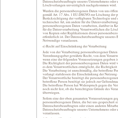
Datenschutzbeauftragte unseres Unternehmens oder ei
Löschverlangen unverzüglich nachgekommen wird.
Wurden die personenbezogenen Daten von uns öffent
gemäß Art. 17 Abs. 1 EU-DSGVO zur Löschung der pers
Berücksichtigung der verfügbaren Technologie un
technischer Art, um andere für die Datenverarbeitung
personenbezogenen Daten verarbeiten, darüber in Ken
für die Datenverarbeitung Verantwortlichen die Lös
von Kopien oder Replikationen dieser personenbezog
erforderlich ist. Der Datenschutzbeauftragte unseres 
Notwendige veranlassen.
e) Recht auf Einschränkung der Verarbeitung
Jede von der Verarbeitung personenbezogener Daten 
Verordnungsgeber gewährte Recht, von dem Verantwo
wenn eine der folgenden Voraussetzungen gegeben is
Die Richtigkeit der personenbezogenen Daten wird von
es dem Verantwortlichen ermöglicht, die Richtigkei
Die Verarbeitung ist unrechtmäßig, die betroffene 
verlangt stattdessen die Einschränkung der Nutzung
Der Verantwortliche benötigt die personenbezogenen 
betroffene Person benötigt sie jedoch zur Geltend
Die betroffene Person hat Widerspruch gegen die Ve
noch nicht fest, ob die berechtigten Gründe des Ver
überwiegen.
Sofern eine der oben genannten Voraussetzungen geg
personenbezogenen Daten, die bei uns gespeichert sin
Datenschutzbeauftragten oder einen anderen Mitarbei
Datenschutzbeauftragte unseres Unternehmens oder e
veranlassen.