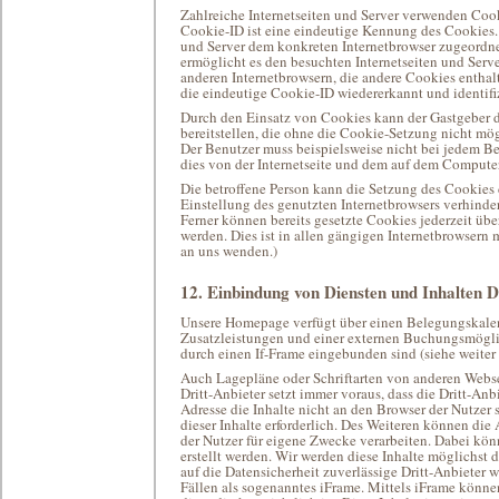
Zahlreiche Internetseiten und Server verwenden Coo
Cookie-ID ist eine eindeutige Kennung des Cookies. S
und Server dem konkreten Internetbrowser zugeordne
ermöglicht es den besuchten Internetseiten und Serv
anderen Internetbrowsern, die andere Cookies enthal
die eindeutige Cookie-ID wiedererkannt und identifi
Durch den Einsatz von Cookies kann der Gastgeber de
bereitstellen, die ohne die Cookie-Setzung nicht mö
Der Benutzer muss beispielsweise nicht bei jedem Be
dies von der Internetseite und dem auf dem Comput
Die betroffene Person kann die Setzung des Cookies d
Einstellung des genutzten Internetbrowsers verhinde
Ferner können bereits gesetzte Cookies jederzeit üb
werden. Dies ist in allen gängigen Internetbrowsern 
an uns wenden.)
12. Einbindung von Diensten und Inhalten D
Unsere Homepage verfügt über einen Belegungskalend
Zusatzleistungen und einer externen Buchungsmöglic
durch einen If-Frame eingebunden sind (siehe weiter 
Auch Lagepläne oder Schriftarten von anderen Webs
Dritt-Anbieter setzt immer voraus, dass die Dritt-Anb
Adresse die Inhalte nicht an den Browser der Nutzer 
dieser Inhalte erforderlich. Des Weiteren können die
der Nutzer für eigene Zwecke verarbeiten. Dabei kön
erstellt werden. Wir werden diese Inhalte möglichs
auf die Datensicherheit zuverlässige Dritt-Anbieter 
Fällen als sogenanntes iFrame. Mittels iFrame könn