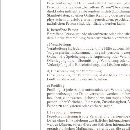
Personenbezogene Daten sind alle Informationen, die s
Person (im Folgenden „betroffene Person“) beziehen. 
direkt oder indirekt, insbesondere mittels Zuordnu
Standortdaten, zu einer Online-Kennung oder zu ei
physischen, physiologischen, genetischen, psychischen
natürlichen Person sind, identifiziert werden kann.
b) betroffene Person
Betroffene Person ist jede identifizierte oder identi
dem für die Verarbeitung Verantwortlichen verarbeit
c) Verarbeitung
Verarbeitung ist jeder mit oder ohne Hilfe automatis
Vorgangsreihe im Zusammenhang mit personenbezogen
Ordnen, die Speicherung, die Anpassung oder Veränd
Offenlegung durch Übermittlung, Verbreitung oder ei
Verknüpfung, die Einschränkung, das Löschen oder 
d) Einschränkung der Verarbeitung
Einschränkung der Verarbeitung ist die Markierung 
künftige Verarbeitung einzuschränken.
e) Profiling
Profiling ist jede Art der automatisierten Verarbeitu
personenbezogenen Daten verwendet werden, um besti
beziehen, zu bewerten, insbesondere, um Aspekte bez
persönlicher Vorlieben, Interessen, Zuverlässigkeit, 
Person zu analysieren oder vorherzusagen.
f) Pseudonymisierung
Pseudonymisierung ist die Verarbeitung personenbez
Daten ohne Hinzuziehung zusätzlicher Informationen
werden können, sofern diese zusätzlichen Informati
organisatorischen Maßnahmen unterliegen, die gewäh