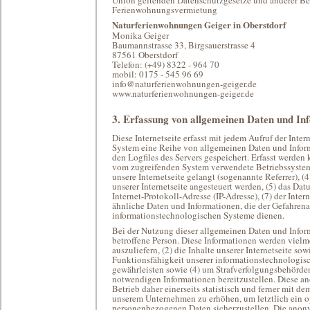
Union geltenden Datenschutzgesetze und anderer Be
Ferienwohnungsvermietung
Naturferienwohnungen Geiger in Oberstdorf
Monika Geiger
Baumannstrasse 33, Birgsauerstrasse 4
87561 Oberstdorf
Telefon: (+49) 8322 - 964 70
mobil: 0175 - 545 96 69
info@naturferienwohnungen-geiger.de
www.naturferienwohnungen-geiger.de
3. Erfassung von allgemeinen Daten und In
Diese Internetseite erfasst mit jedem Aufruf der Inter
System eine Reihe von allgemeinen Daten und Infor
den Logfiles des Servers gespeichert. Erfasst werde
vom zugreifenden System verwendete Betriebssystem, 
unsere Internetseite gelangt (sogenannte Referrer), 
unserer Internetseite angesteuert werden, (5) das Datu
Internet-Protokoll-Adresse (IP-Adresse), (7) der Inte
ähnliche Daten und Informationen, die der Gefahrena
informationstechnologischen Systeme dienen.
Bei der Nutzung dieser allgemeinen Daten und Inform
betroffene Person. Diese Informationen werden vielmeh
auszuliefern, (2) die Inhalte unserer Internetseite so
Funktionsfähigkeit unserer informationstechnologisc
gewährleisten sowie (4) um Strafverfolgungsbehörden
notwendigen Informationen bereitzustellen. Diese 
Betrieb daher einerseits statistisch und ferner mit d
unserem Unternehmen zu erhöhen, um letztlich ein op
personenbezogenen Daten sicherzustellen. Die anony