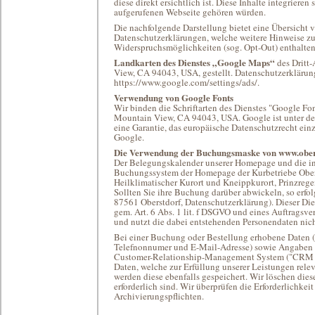
diese direkt ersichtlich ist. Diese Inhalte integrieren 
aufgerufenen Webseite gehören würden.
Die nachfolgende Darstellung bietet eine Übersicht v
Datenschutzerklärungen, welche weitere Hinweise zur
Widerspruchsmöglichkeiten (sog. Opt-Out) enthalten
Landkarten des Dienstes „Google Maps“
des Dritt
View, CA 94043, USA, gestellt. Datenschutzerklärun
https://www.google.com/settings/ads/.
Verwendung von Google Fonts
Wir binden die Schriftarten des Dienstes "Google F
Mountain View, CA 94043, USA. Google ist unter dem
eine Garantie, das europäische Datenschutzrecht ein
Google.
Die Verwendung der Buchungsmaske von www.ober
Der Belegungskalender unserer Homepage und die in
Buchungssystem der Homepage der Kurbetriebe Oberst
Heilklimatischer Kurort und Kneippkurort, Prinzrege
Sollten Sie ihre Buchung darüber abwickeln, so erfolg
87561 Oberstdorf, Datenschutzerklärung). Dieser Dien
gem. Art. 6 Abs. 1 lit. f DSGVO und eines Auftragsve
und nutzt die dabei entstehenden Personendaten nicht 
Bei einer Buchung oder Bestellung erhobene Daten 
Telefnonnumer und E-Mail-Adresse) sowie Angaben 
Customer-Relationship-Management System ("CRM Sy
Daten, welche zur Erfüllung unserer Leistungen relev
werden diese ebenfalls gespeichert. Wir löschen dies
erforderlich sind. Wir überprüfen die Erforderlichkeit
Archivierungspflichten.