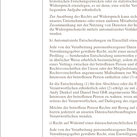
historischen Forschungszwecken oder zu statistisc
Widerspruch einzulegen, es sei denn, eine solche Vera
liegenden Aufgabe erforderlich.
Zur Ausübung des Rechts auf Widerspruch kann sich 
unseres Unternehmens oder einen anderen Mitarbeiter 
Zusammenhang mit der Nutzung von Diensten der Inf
ihr Widerspruchsrecht mittels automatisierter Verfa
werden.
h) Automatisierte Entscheidungen im Einzelfall einsc
Jede von der Verarbeitung personenbezogener Daten 
Verordnungsgeber gewährte Recht, nicht einer aussch
Profiling — beruhenden Entscheidung unterworfen zu 
in ähnlicher Weise erheblich beeinträchtigt, sofern d
eines Vertrags zwischen der betroffenen Person und d
Rechtsvorschriften der Union oder der Mitgliedstaaten
Rechtsvorschriften angemessene Maßnahmen zur Wahr
Interessen der betroffenen Person enthalten oder (3) 
Ist die Entscheidung (1) für den Abschluss oder die 
Verantwortlichen erforderlich oder (2) erfolgt sie mit
Andy Dunkel und Daniel Iwer GbR angemessene Maßn
Interessen der betroffenen Person zu wahren, wozu m
seitens des Verantwortlichen, auf Darlegung des ei
Möchte die betroffene Person Rechte mit Bezug auf 
hierzu jederzeit an unseren Datenschutzbeauftragten 
Verantwortlichen wenden.
i) Recht auf Widerruf einer datenschutzrechtlichen 
Jede von der Verarbeitung personenbezogener Daten 
Verordnungsgeber gewährte Recht, eine Einwilligung